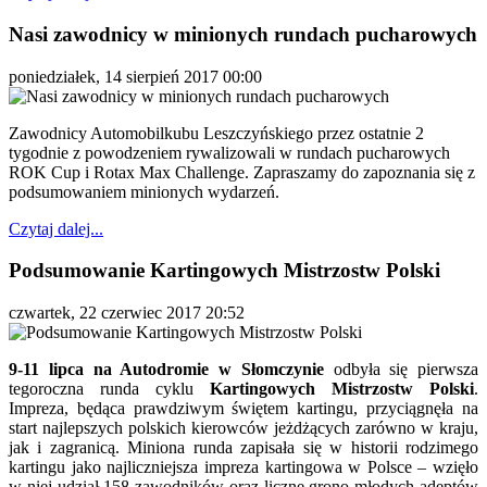
Nasi zawodnicy w minionych rundach pucharowych
poniedziałek, 14 sierpień 2017 00:00
Zawodnicy Automobilkubu Leszczyńskiego przez ostatnie 2
tygodnie z powodzeniem rywalizowali w rundach pucharowych
ROK Cup i Rotax Max Challenge. Zapraszamy do zapoznania się z
podsumowaniem minionych wydarzeń.
Czytaj dalej...
Podsumowanie Kartingowych Mistrzostw Polski
czwartek, 22 czerwiec 2017 20:52
9-11 lipca na Autodromie w Słomczynie
odbyła się pierwsza
tegoroczna runda cyklu
Kartingowych Mistrzostw Polski
.
Impreza, będąca prawdziwym świętem kartingu, przyciągnęła na
start najlepszych polskich kierowców jeżdżących zarówno w kraju,
jak i zagranicą. Miniona runda zapisała się w historii rodzimego
kartingu jako najliczniejsza impreza kartingowa w Polsce – wzięło
w niej udział 158 zawodników oraz liczne grono młodych adeptów