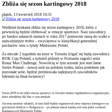
Zbliża się sezon kartingowy 2018
piątek, 13 kwiecień 2018 19:31
Wielkimi krokami zbliża się sezon kartingowy 2018, który z
pewnością będzie obfitować w emocje sportowe. Nasi zawodnicy
po bardzo udanych startach w roku 2017 ponownie staną do walki o
najważniejsze trofea – zwycięstwa w klasyfikacji generalnej
pucharów oraz o tytuły Mistrzostw Polski.
Za niecałe 2 tygodnie na torze w Toruniu ścigać się będą zawodnicy
ROK Cup Poland, a tydzień później w Poznaniu zagości seria
Rotax Max Challenge. Nowością w tym sezonie jest start Iame
Series Poland – nowej serii na polskim rynku, która podobnie jak
pozostałe serie, będzie premiowała najlepszych zawodników
biletami na finał światowy!
Sezon 2018 to nie tylko emocje sportowe, to również zmiany regulaminowo-organizacyjne,
które zebraliśmy dla Was w tym artykule.
Już teraz możemy zdradzić, że nasz klub będzie organizował cztery imprezy kartingowe na
gościnnym obiekcie w Bydgoszczy – po jednym starcie każdej serii oraz jeden weekend
Kartingowych Mistrzostw Polski.