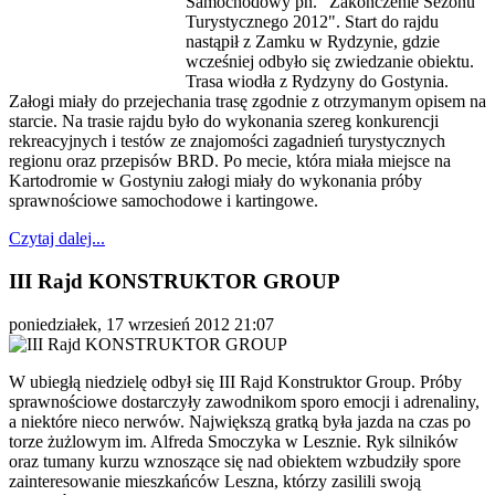
Samochodowy pn. "Zakończenie Sezonu
Turystycznego 2012". Start do rajdu
nastąpił z Zamku w Rydzynie, gdzie
wcześniej odbyło się zwiedzanie obiektu.
Trasa wiodła z Rydzyny do Gostynia.
Załogi miały do przejechania trasę zgodnie z otrzymanym opisem na
starcie. Na trasie rajdu było do wykonania szereg konkurencji
rekreacyjnych i testów ze znajomości zagadnień turystycznych
regionu oraz przepisów BRD. Po mecie, która miała miejsce na
Kartodromie w Gostyniu załogi miały do wykonania próby
sprawnościowe samochodowe i kartingowe.
Czytaj dalej...
III Rajd KONSTRUKTOR GROUP
poniedziałek, 17 wrzesień 2012 21:07
W ubiegłą niedzielę odbył się III Rajd Konstruktor Group. Próby
sprawnościowe dostarczyły zawodnikom sporo emocji i adrenaliny,
a niektóre nieco nerwów. Największą gratką była jazda na czas po
torze żużlowym im. Alfreda Smoczyka w Lesznie. Ryk silników
oraz tumany kurzu wznoszące się nad obiektem wzbudziły spore
zainteresowanie mieszkańców Leszna, którzy zasilili swoją