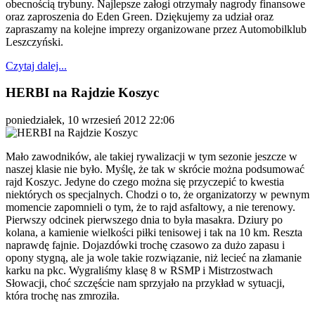
obecnością trybuny. Najlepsze załogi otrzymały nagrody finansowe
oraz zaproszenia do Eden Green. Dziękujemy za udział oraz
zapraszamy na kolejne imprezy organizowane przez Automobilklub
Leszczyński.
Czytaj dalej...
HERBI na Rajdzie Koszyc
poniedziałek, 10 wrzesień 2012 22:06
Mało zawodników, ale takiej rywalizacji w tym sezonie jeszcze w
naszej klasie nie było. Myślę, że tak w skrócie można podsumować
rajd Koszyc. Jedyne do czego można się przyczepić to kwestia
niektórych os specjalnych. Chodzi o to, że organizatorzy w pewnym
momencie zapomnieli o tym, że to rajd asfaltowy, a nie terenowy.
Pierwszy odcinek pierwszego dnia to była masakra. Dziury po
kolana, a kamienie wielkości piłki tenisowej i tak na 10 km. Reszta
naprawdę fajnie. Dojazdówki trochę czasowo za dużo zapasu i
opony stygną, ale ja wole takie rozwiązanie, niż lecieć na złamanie
karku na pkc. Wygraliśmy klasę 8 w RSMP i Mistrzostwach
Słowacji, choć szczęście nam sprzyjało na przykład w sytuacji,
która trochę nas zmroziła.