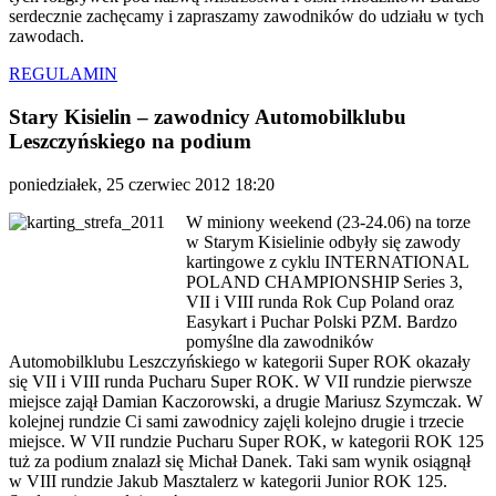
serdecznie zachęcamy i zapraszamy zawodników do udziału w tych
zawodach.
REGULAMIN
Stary Kisielin – zawodnicy Automobilklubu
Leszczyńskiego na podium
poniedziałek, 25 czerwiec 2012 18:20
W miniony weekend (23-24.06) na torze
w Starym Kisielinie odbyły się zawody
kartingowe z cyklu INTERNATIONAL
POLAND CHAMPIONSHIP Series 3,
VII i VIII runda Rok Cup Poland oraz
Easykart i Puchar Polski PZM. Bardzo
pomyślne dla zawodników
Automobilklubu Leszczyńskiego w kategorii Super ROK okazały
się VII i VIII runda Pucharu Super ROK. W VII rundzie pierwsze
miejsce zajął Damian Kaczorowski, a drugie Mariusz Szymczak. W
kolejnej rundzie Ci sami zawodnicy zajęli kolejno drugie i trzecie
miejsce. W VII rundzie Pucharu Super ROK, w kategorii ROK 125
tuż za podium znalazł się Michał Danek. Taki sam wynik osiągnął
w VIII rundzie Jakub Masztalerz w kategorii Junior ROK 125.