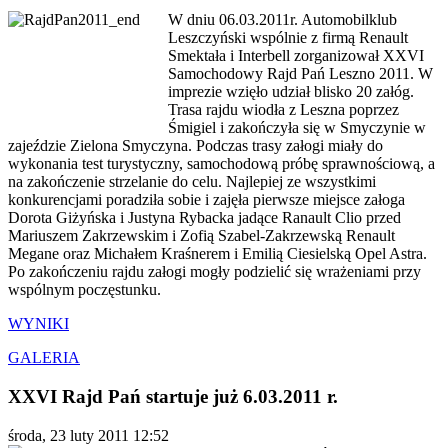
W dniu 06.03.2011r. Automobilklub
Leszczyński wspólnie z firmą Renault
Smektała i Interbell zorganizował XXVI
Samochodowy Rajd Pań Leszno 2011. W
imprezie wzięło udział blisko 20 załóg.
Trasa rajdu wiodła z Leszna poprzez
Śmigiel i zakończyła się w Smyczynie w
zajeździe Zielona Smyczyna. Podczas trasy załogi miały do
wykonania test turystyczny, samochodową próbę sprawnościową, a
na zakończenie strzelanie do celu. Najlepiej ze wszystkimi
konkurencjami poradziła sobie i zajęła pierwsze miejsce załoga
Dorota Giżyńska i Justyna Rybacka jadące Ranault Clio przed
Mariuszem Zakrzewskim i Zofią Szabel-Zakrzewską Renault
Megane oraz Michałem Kraśnerem i Emilią Ciesielską Opel Astra.
Po zakończeniu rajdu załogi mogły podzielić się wrażeniami przy
wspólnym poczęstunku.
WYNIKI
GALERIA
XXVI Rajd Pań startuje już 6.03.2011 r.
środa, 23 luty 2011 12:52