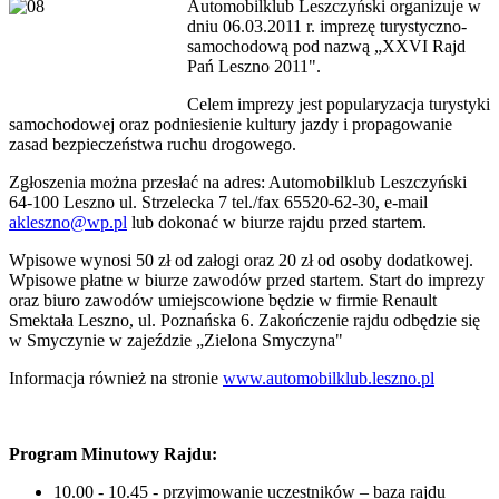
Automobilklub Leszczyński organizuje w
dniu 06.03.2011 r. imprezę turystyczno-
samochodową pod nazwą „XXVI Rajd
Pań Leszno 2011".
Celem imprezy jest popularyzacja turystyki
samochodowej oraz podniesienie kultury jazdy i propagowanie
zasad bezpieczeństwa ruchu drogowego.
Zgłoszenia można przesłać na adres: Automobilklub Leszczyński
64-100 Leszno ul. Strzelecka 7 tel./fax 65520-62-30, e-mail
akleszno@wp.pl
lub dokonać w biurze rajdu przed startem.
Wpisowe wynosi 50 zł od załogi oraz 20 zł od osoby dodatkowej.
Wpisowe płatne w biurze zawodów przed startem. Start do imprezy
oraz biuro zawodów umiejscowione będzie w firmie Renault
Smektała Leszno, ul. Poznańska 6. Zakończenie rajdu odbędzie się
w Smyczynie w zajeździe „Zielona Smyczyna"
Informacja również na stronie
www.automobilklub.leszno.pl
Program Minutowy Rajdu:
10.00 - 10.45 - przyjmowanie uczestników – baza rajdu