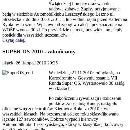
Świątecznej Pomocy oraz wspólną
rajdową zabawę. Zapisy przyjmowane
będą w siedzibie Automobilklubu Leszczyńskiego Leszno ul.
Strzelecka 7 do dnia 07.01.2011 r. lub w dniu rajdu przed startem na
Rynku w Lesznie. Wpisowe od załogi w całości przeznaczone na
WOŚP wynosi 30 zł. Po przyjeździe na metę przewidziano ciepły
posiłek dla wszystkich uczestników.
Czytaj dalej...
SUPER OS 2010 - zakończony
piątek, 26 listopad 2010 20:25
W niedzielę 21.11.2010r. odbyła się na
Kartodromie w Gostyniu ostatnia VII
Runda Super OS. Wystartowało 38 załóg
w 6 klasach.
Po zakończeniu rywalizacji i doliczeniu
punktów za ostatnią Rundę, nastąpiło
oficjalne wręczenie trofeów Kierowca Roku za 2010 r. we
wszystkich klasach. Na przestrzeni całego roku sklasyfikowano
łącznie 127 zawodników. Dobrze wypadli kierowcy
Automobilklubu Leszczyńskiego, którzy w klasyfikacji końcowej
zajęli 7 miejsc na pudle.