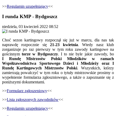
>>
Regulamin uzupełniający
<<
I runda KMP - Bydgoszcz
niedziela, 03 kwiecień 2022 08:52
Choć sezon kartingowy rozpoczął się już w marcu, dla nas tak
naprawdę rozpocznie się
21-23 kwietnia
. Wtedy nasz klub
zorganizuje po raz pierwszy w tym roku zawody kartingowe na
gościnnym
torze w Bydgoszczy
. I to nie byle jakie zawody, bo
I Rundę Mistrzostw Polski Młodzików w ramach
Współzawodnictwa Sportowego Dzieci i Młodzieży oraz I
Rundę Kartingowych Mistrzostw Polski
. Wszystkich, którzy
zamierzają powalczyć w tym roku o tytuły mistrzowskie prosimy o
wypełnienie formularza zgłoszniowego, a także o zapoznanie się z
poniższymi dokumentami.
>>
Formularz zgłoszeniowy
<<
>>
Lista zgłoszonych zawodników
<<
>>
Regulamin uzupełniający
<<