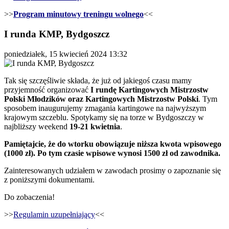
>>
Program minutowy treningu wolnego
<<
I runda KMP, Bydgoszcz
poniedziałek, 15 kwiecień 2024 13:32
Tak się szczęśliwie składa, że już od jakiegoś czasu mamy
przyjemność organizować
I rundę Kartingowych Mistrzostw
Polski Młodzików oraz Kartingowych Mistrzostw Polski
. Tym
sposobem inaugurujemy zmagania kartingowe na najwyższym
krajowym szczeblu. Spotykamy się na torze w Bydgoszczy w
najbliższy weekend
19-21 kwietnia
.
Pamiętajcie, że do wtorku obowiązuje niższa kwota wpisowego
(1000 zł). Po tym czasie wpisowe wynosi 1500 zł od zawodnika.
Zainteresowanych udziałem w zawodach prosimy o zapoznanie się
z poniższymi dokumentami.
Do zobaczenia!
>>
Regulamin uzupełniający
<<