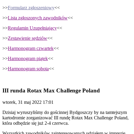
>>
Formularz zgłoszeniowy
<<
>>
Lista zgłoszonych zawodników
<<
>>
Regulamin Uzupełniający
<<
>>
Zestawienie sędziów
<<
>>
Harmonogram czwartek
<<
>>
Harmonogram piątek
<<
>>
Harmonogram sobota
<<
III runda Rotax Max Challenge Poland
wtorek, 31 maj 2022 17:01
Dzisiaj wyruszyliśmy do gościnnej Bydgoszczy by na tamtejszym
kartodromie zorganizować III rundę Rotax Max Challenge Poland,
która odbędzie się już 2-4 czerwca.
Wszystkich zawodników zainteresowanych udziałem w imprezie