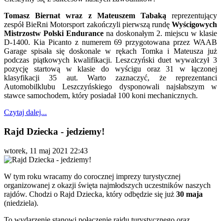
Tomasz Biernat wraz z Mateuszem Tabaką
reprezentujący
zespół BieRni Motorsport zakończyli pierwszą rundę
Wyścigowych
Mistrzostw Polski Endurance
na doskonałym 2. miejscu w klasie
D-1400. Kia Picanto z numerem 69 przygotowana przez WAAB
Garage spisała się doskonale w rękach Tomka i Mateusza już
podczas piątkowych kwalifikacji. Leszczyński duet wywalczył 3
pozycję startową w klasie do wyścigu oraz 31 w łączonej
klasyfikacji 35 aut. Warto zaznaczyć, że reprezentanci
Automobilklubu Leszczyńskiego dysponowali najsłabszym w
stawce samochodem, który posiadał 100 koni mechanicznych.
Czytaj dalej...
Rajd Dziecka - jedziemy!
wtorek, 11 maj 2021 22:43
W tym roku wracamy do corocznej imprezy turystycznej
organizowanej z okazji święta najmłodszych uczestników naszych
rajdów. Chodzi o Rajd Dziecka, który odbędzie się już
30 maja
(niedziela).
To wydarzenie stanowi połączenie rajdu turystycznego oraz