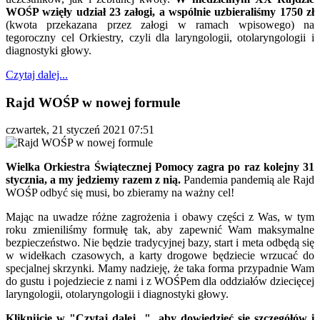
WOŚP wzięły udział 23 załogi, a wspólnie uzbieraliśmy 1750 zł
(kwota przekazana przez załogi w ramach wpisowego) na
tegoroczny cel Orkiestry, czyli dla laryngologii, otolaryngologii i
diagnostyki głowy.
Czytaj dalej...
Rajd WOŚP w nowej formule
czwartek, 21 styczeń 2021 07:51
Wielka Orkiestra Świątecznej Pomocy zagra po raz kolejny 31
stycznia, a my jedziemy razem z nią.
Pandemia pandemią ale Rajd
WOŚP odbyć się musi, bo zbieramy na ważny cel!
Mając na uwadze różne zagrożenia i obawy części z Was, w tym
roku zmieniliśmy formułę tak, aby zapewnić Wam maksymalne
bezpieczeństwo. Nie będzie tradycyjnej bazy, start i meta odbędą się
w widełkach czasowych, a karty drogowe będziecie wrzucać do
specjalnej skrzynki. Mamy nadzieję, że taka forma przypadnie Wam
do gustu i pojedziecie z nami i z WOŚPem dla oddziałów dziecięcej
laryngologii, otolaryngologii i diagnostyki głowy.
Kliknijcie w "Czytaj dalej...", aby dowiedzieć się szczegółów i