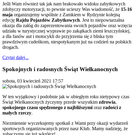
Jeśli Wam również tak jak nam brakowało widoku zabytkowych
zdobyczy motoryzacji, to pewnie ucieszy Was wiadomość, że
15-16
maja
organizujemy wspólnie z Zamkiem w Rydzynie kolejną
edycję
Rajdu Pojazdów Zabytkowych
. Jest to niepowtarzalna
okazja dla załóg do zaprezentowania swoich pojazdów oraz wzięcia
udziału w turystycznej wyprawie po zakątkach ziemi leszczyńskiej,
a dla fanów aut i motocykli do przyjrzenia się z bliska tym
prawdziwym cudeńkom, niespotykanym już na codzień na polskich
drogach.
Czytaj dalej...
Spokojnych i radosnych Świąt Wielkanocnych
sobota, 03 kwiecień 2021 17:57
W ten wyjątkowy i podobnie jak w ubiegłym roku nietypowy czas
Świąt Wielkanocnych życzymy przede wszystkim
zdrowia
,
spokojnego czasu spędzonego z najbliższymi
oraz
radości z
małych rzeczy
.
Niezmiennie wyczekujemy spotkań z Wami przy okazji wydarzeń
sportowych organizowanych przez nasz Klub. Mamy nadzieję, że
zobaczymy się już wkrótce!