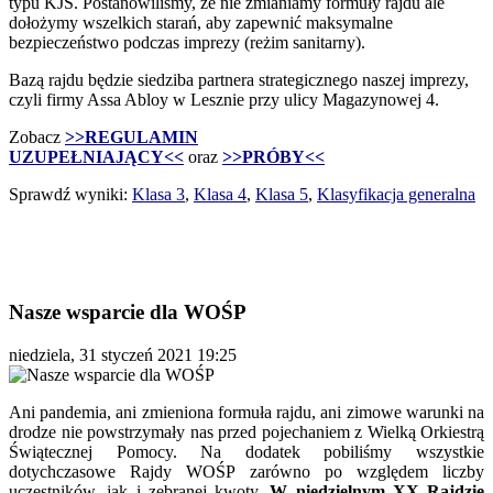
typu KJS. Postanowiliśmy, że nie zmianiamy formuły rajdu ale
dołożymy wszelkich starań, aby zapewnić maksymalne
bezpieczeństwo podczas imprezy (reżim sanitarny).
Bazą rajdu będzie siedziba partnera strategicznego naszej imprezy,
czyli firmy Assa Abloy w Lesznie przy ulicy Magazynowej 4.
Zobacz
>>REGULAMIN
UZUPEŁNIAJĄCY<<
oraz
>>PRÓBY<<
Sprawdź wyniki:
Klasa 3
,
Klasa 4
,
Klasa 5
,
Klasyfikacja generalna
Nasze wsparcie dla WOŚP
niedziela, 31 styczeń 2021 19:25
Ani pandemia, ani zmieniona formuła rajdu, ani zimowe warunki na
drodze nie powstrzymały nas przed pojechaniem z Wielką Orkiestrą
Świątecznej Pomocy. Na dodatek pobiliśmy wszystkie
dotychczasowe Rajdy WOŚP zarówno po względem liczby
uczestników, jak i zebranej kwoty.
W niedzielnym XX Rajdzie