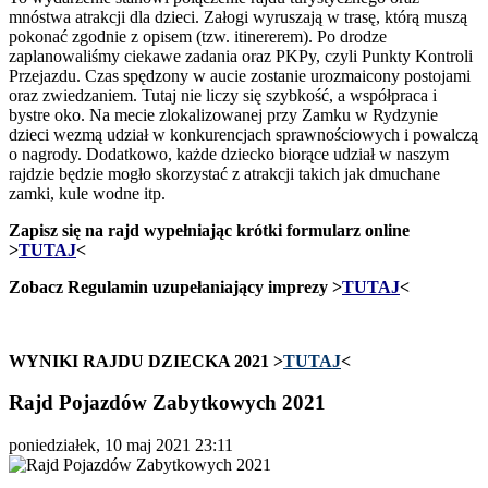
mnóstwa atrakcji dla dzieci. Załogi wyruszają w trasę, którą muszą
pokonać zgodnie z opisem (tzw. itinererem). Po drodze
zaplanowaliśmy ciekawe zadania oraz PKPy, czyli Punkty Kontroli
Przejazdu. Czas spędzony w aucie zostanie urozmaicony postojami
oraz zwiedzaniem. Tutaj nie liczy się szybkość, a współpraca i
bystre oko. Na mecie zlokalizowanej przy Zamku w Rydzynie
dzieci wezmą udział w konkurencjach sprawnościowych i powalczą
o nagrody. Dodatkowo, każde dziecko biorące udział w naszym
rajdzie będzie mogło skorzystać z atrakcji takich jak dmuchane
zamki, kule wodne itp.
Zapisz się na rajd wypełniając krótki formularz online
>
TUTAJ
<
Zobacz Regulamin uzupełaniający imprezy >
TUTAJ
<
WYNIKI RAJDU DZIECKA 2021 >
TUTAJ
<
Rajd Pojazdów Zabytkowych 2021
poniedziałek, 10 maj 2021 23:11