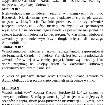
zajął Tomasz Cichoracki. Bardzo ważne dla nas jest również drugie
miejsce w klasyfikacji klubowej.
Mini ROK:
Niekwestionowanym liderem sezonu w „miniakach” był Iwo
Beszterda. Nie dał szans rywalom i uplasował się na pierwszym
miejscu w klasyfikacji. Dzielnie przez sezon kroczył również
Kacper Turoboyski, który niestety zaliczył kilka pechowych
wyścigów. Doświadczenie tego zawodnika pozwoliło mu jednak na
zajęcie trzeciego miejsca na koniec sezonu. W klasyfikacji klubowej
zawodnicy ponownie wywalczyli drugie miejsce dla naszego
Automobilklubu.
Junior ROK:
Wśród juniorów najlepiej z naszych reprezentantów zaprezentował
się Franciszek Czapla – 5 miejsce. Franek jest jednym z młodszych
zawodników w tej stawce więc pozycję końcową bierzemy jako
dobrą prognozę na kolejny sezon. W klasyfikacji klubowej
zdobyliśmy tym razem 3 miejsce.
Z kolei w pucharze Rotax Max Challenge Poland zawodnicy
Automobilklubu Leszczyńskiego osiągnęli następujące wyniki.
Mini MAX:
Wśród „miniaków” Rotaxa Kacper Turoboyski kończy sezon na
szczycie podium. Z całą pewnością był to jeden z najlepszych
sezonów Kacpra, który poza pudłem w klasyfikacji ROKowej oraz