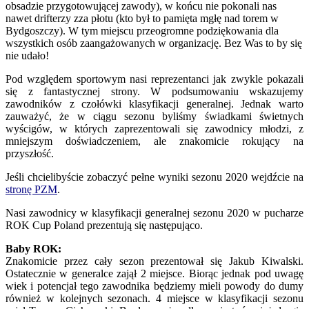
obsadzie przygotowującej zawody), w końcu nie pokonali nas
nawet drifterzy zza płotu (kto był to pamięta mgłę nad torem w
Bydgoszczy). W tym miejscu przeogromne podziękowania dla
wszystkich osób zaangażowanych w organizację. Bez Was to by się
nie udało!
Pod względem sportowym nasi reprezentanci jak zwykle pokazali
się z fantastycznej strony. W podsumowaniu wskazujemy
zawodników z czołówki klasyfikacji generalnej. Jednak warto
zauważyć, że w ciągu sezonu byliśmy świadkami świetnych
wyścigów, w których zaprezentowali się zawodnicy młodzi, z
mniejszym doświadczeniem, ale znakomicie rokujący na
przyszłość.
Jeśli chcielibyście zobaczyć pełne wyniki sezonu 2020 wejdźcie na
stronę PZM
.
Nasi zawodnicy w klasyfikacji generalnej sezonu 2020 w pucharze
ROK Cup Poland prezentują się następująco.
Baby ROK:
Znakomicie przez cały sezon prezentował się Jakub Kiwalski.
Ostatecznie w generalce zajął 2 miejsce. Biorąc jednak pod uwagę
wiek i potencjał tego zawodnika będziemy mieli powody do dumy
również w kolejnych sezonach. 4 miejsce w klasyfikacji sezonu