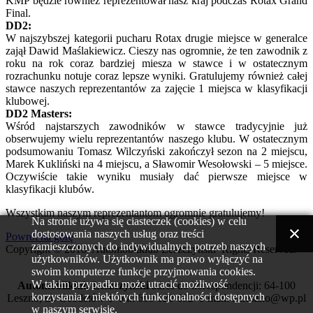
KMP będzie również reprezentował nasz kraj podczas Rotax Grand
Final.
DD2:
W najszybszej kategorii pucharu Rotax drugie miejsce w generalce
zajął Dawid Maślakiewicz. Cieszy nas ogromnie, że ten zawodnik z
roku na rok coraz bardziej miesza w stawce i w ostatecznym
rozrachunku notuje coraz lepsze wyniki. Gratulujemy również całej
stawce naszych reprezentantów za zajęcie 1 miejsca w klasyfikacji
klubowej.
DD2 Masters:
Wśród najstarszych zawodników w stawce tradycyjnie już
obserwujemy wielu reprezentantów naszego klubu. W ostatecznym
podsumowaniu Tomasz Wilczyński zakończył sezon na 2 miejscu,
Marek Kukliński na 4 miejscu, a Sławomir Wesołowski – 5 miejsce.
Oczywiście takie wyniku musiały dać pierwsze miejsce w
klasyfikacji klubów.
Wszystkim naszym reprezentantom ogromnie gratulujemy!
Na stronie używa się ciasteczek (cookies) w celu
dostosowania naszych usług oraz treści
Powrót na górę
zamieszczonych do indywidualnych potrzeb naszych
Copyright © 2018. Automobilklub Leszczyński Rights Reserved.
użytkowników. Użytkownik ma prawo wyłączyć na
swoim komputerze funkcje przyjmowania cookies.
W takim przypadku może utracić możliwość
Automobilklub Leszczyński
adres do korespondencji: 64-100
korzystania z niektórych funkcjonalności dostępnych
Leszno, ul. Geodetów 1 tel.: 609 120 692 e-mail: akleszno@wp.pl
w naszym serwisie.