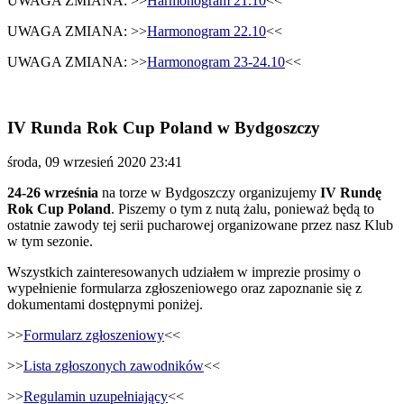
UWAGA ZMIANA: >>
Harmonogram 21.10
<<
UWAGA ZMIANA: >>
Harmonogram 22.10
<<
UWAGA ZMIANA: >>
Harmonogram 23-24.10
<<
IV Runda Rok Cup Poland w Bydgoszczy
środa, 09 wrzesień 2020 23:41
24-26 września
na torze w Bydgoszczy organizujemy
IV Rundę
Rok Cup Poland
. Piszemy o tym z nutą żalu, ponieważ będą to
ostatnie zawody tej serii pucharowej organizowane przez nasz Klub
w tym sezonie.
Wszystkich zainteresowanych udziałem w imprezie prosimy o
wypełnienie formularza zgłoszeniowego oraz zapoznanie się z
dokumentami dostępnymi poniżej.
>>
Formularz zgłoszeniowy
<<
>>
Lista zgłoszonych zawodników
<<
>>
Regulamin uzupełniający
<<