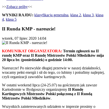
>>
Zobacz próby
<<
WYNIKI RAJDU:
klasyfikacja generalna
,
klasa 2
,
klasa 3
,
klasa
4
,
klasa 5
II Runda KMP - nareszcie!
wtorek, 07 lipiec 2020 14:04
KOMUNIKAT ORGANIZATORA:
Termin zgłoszeń na II
rundę KMP oraz II Rundę Mistrzostw Polski Młodzików mija
20 lipca br. (poniedziałek) o godzinie 14:00.
Nareszcze! Po niezwykle długiej przerwie w naszej działalności,
wracamy pełni energii i sił do tego, co lubimy i potrafimy najlepiej,
czyli organizacji zawodów kartingowych.
W ostatni weekend lipca (24-25.07) na gościnnym jak zawsze
Kartodromie w Bydgoszczy organizujemy
II Rundę
Kartingowych Mistrzostw Polski połączoną z II Rundą
Mistrzostw Polski Młodzików
.
Wszystkich zaintereswanych udziałem w imprezie prosimy o