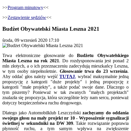
>>
Program minutowy
<<
>>
Zestawienie sędziów
<<
Budżet Obywatelski Miasta Leszna 2021
środa, 09 wrzesień 2020 17:10
Trwa elektroniczne głosowanie do
Budżetu Obywatelskiego
Miasta Leszna na rok 2021
. Do rozdysponowania jest ponad 2
mln złotych, a o ich przeznaczeniu zadecydują mieszkańcy Leszna,
w tym osoby niepełnoletnie.
Głosowanie trwa do 23 września
.
Aby oddać głos należy wejść
TUTAJ
,
wybrać maksymalnie jedną
propozycję z kategorii "duże projekty" i jedną propozycję z
kategorii "małe projekty", a także podać swoje dane. Dlaczego o
tym piszemy? Ponieważ w tak zwanych "małych projektach"
znalazła się propozycja, która szczególnie leży nam sercu, ponieważ
dotyczy bezpieczeństwa ruchu drogowego.
Dlatego jako Automobilklub Leszczyński
zachęcamy do oddania
swojego głosu na mały projekt nr 10 - Wyposażenie sygnalizacji
świetlnej w sekundniki na DW 309
. Takie rozwiązanie poprawia
płynność ruchu, a tym samym wpływa na zwiększenie