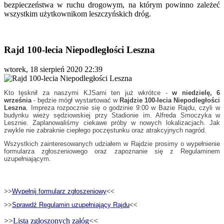
bezpieczeństwa w ruchu drogowym, na którym powinno zależeć
wszystkim użytkownikom leszczyńskich dróg.
Rajd 100-lecia Niepodległości Leszna
wtorek, 18 sierpień 2020 22:39
Kto tęsknił za naszymi KJSami ten już wkrótce -
w niedzielę, 6
września
- będzie mógł wystartować w
Rajdzie 100-lecia Niepodległości
Leszna
. Impreza rozpocznie się o godzinie 9:00 w Bazie Rajdu, czyli w
budynku wieży sędziowskiej przy Stadionie im. Alfreda Smoczyka w
Lesznie. Zaplanowaliśmy ciekawe próby w nowych lokalizacjach. Jak
zwykle nie zabraknie ciepłego poczęstunku oraz atrakcyjnych nagród.
Wszystkich zainteresowanych udziałem w Rajdzie prosimy o wypełnienie
formularza zgłoszeniowego oraz zapoznanie się z Regulaminem
uzupełniającym.
>>
Wypełnij formularz zgłoszeniowy
<<
>>
Sprawdź Regulamin uzupełniający Rajd
u
<<
>>
Lista zgłoszonych załóg
<<