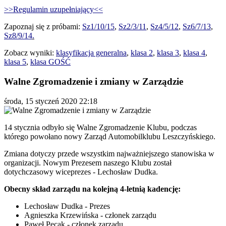
>>Regulamin uzupełniający<<
Zapoznaj się z próbami:
Sz1/10/15
,
Sz2/3/11
,
Sz4/5/12
,
Sz6/7/13
,
Sz8/9/14
.
Zobacz wyniki:
klasyfikacja generalna
,
klasa 2
,
klasa 3
,
klasa 4
,
klasa 5
,
klasa GOŚĆ
Walne Zgromadzenie i zmiany w Zarządzie
środa, 15 styczeń 2020 22:18
14 stycznia odbyło się Walne Zgromadzenie Klubu, podczas
którego powołano nowy Zarząd Automobilklubu Leszczyńskiego.
Zmiana dotyczy przede wszystkim najważniejszego stanowiska w
organizacji. Nowym Prezesem naszego Klubu został
dotychczasowy wiceprezes - Lechosław Dudka.
Obecny skład zarządu na kolejną 4-letnią kadencję:
Lechosław Dudka - Prezes
Agnieszka Krzewińska - członek zarządu
Paweł Pęcak - członek zarządu