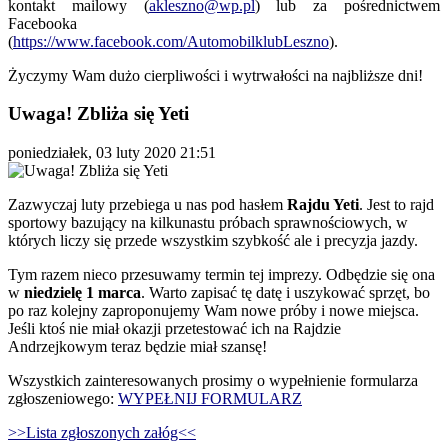
kontakt mailowy (
akleszno@wp.pl
) lub za pośrednictwem
Facebooka
(
https://www.facebook.com/AutomobilklubLeszno
).
Życzymy Wam dużo cierpliwości i wytrwałości na najbliższe dni!
Uwaga! Zbliża się Yeti
poniedziałek, 03 luty 2020 21:51
Zazwyczaj luty przebiega u nas pod hasłem
Rajdu Yeti
. Jest to rajd
sportowy bazujący na kilkunastu próbach sprawnościowych, w
których liczy się przede wszystkim szybkość ale i precyzja jazdy.
Tym razem nieco przesuwamy termin tej imprezy. Odbędzie się ona
w
niedzielę 1 marca
. Warto zapisać tę datę i uszykować sprzęt, bo
po raz kolejny zaproponujemy Wam nowe próby i nowe miejsca.
Jeśli ktoś nie miał okazji przetestować ich na Rajdzie
Andrzejkowym teraz będzie miał szansę!
Wszystkich zainteresowanych prosimy o wypełnienie formularza
zgłoszeniowego:
WYPEŁNIJ FORMULARZ
>>Lista zgłoszonych załóg<<