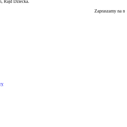
h, Rajd Dziecka.
Zapraszamy na nas