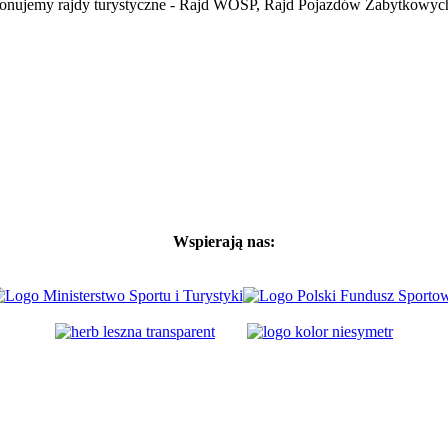
oponujemy rajdy turystyczne - Rajd WOŚP, Rajd Pojazdów Zabytkowyc
Wspierają nas: