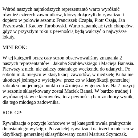
Wśród naszych najmłodszych reprezentantó warto wyróżnić
również czterech zawodników, którzy dołączyli do rywalizacji
dopiero w połowie sezonu: Franciszek Czapla, Piotr Czaja, Jan
Przyrowski i Kacper Turoboyski. Warto zapamiętać tych chłopców,
gdyż w przyszłym roku z pewnością będą walczyć o najwyższe
lokaty.
MINI ROK:
W tej kategorii przez cały sezon obserwowaliśmy zmagania 2
naszych reprezentantów - Jakuba Szablewskiego i Macieja Banasia.
Pierwszy z nich, nie zaliczy ostatniego weekendu do udanych. Po
sobotnim 4. miejscu w klasyfikacji zawodów, w niedzielę Kuba nie
ukończył jednego z wyścigów, przez co w klasyfikacji generalnej
zabrakło mu jednego punktu do 4 miejsca w generalce. Na 7 pozycji
w sezonie sklasykowany został Maciek Banaś. W bardzo trudnej i
wyrónanej stawce kierowców, to z pewnością bardzo dobry wynik,
dla tego młodego zadownika.
ROK GP:
Rywalizacja o pozycje końcowe w tej kategorii trwała praktycznie
do ostatniego wyścigu. Po zacietej rywalizacji na trzecim miejscu w
klsyfikacji generalnej sklasyfikowany został Mariusz Szymczak.